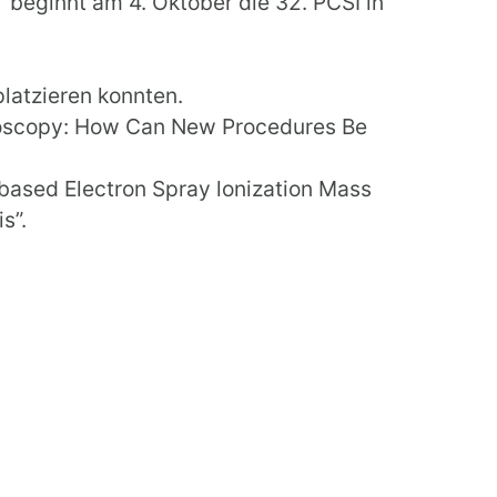
 beginnt am 4. Oktober die 32. PCSI in
platzieren konnten.
doscopy: How Can New Procedures Be
-based Electron Spray lonization Mass
s”.
SI 2016
.
l (PCSI) conference in Dublin. The main
e Patient at the Centre.”
CSI this year.
scopy: How Can New Procedures Be