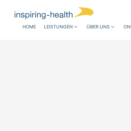
Navigation überspringen
HOME
LEISTUNGEN
ÜBER UNS
ON
Medizinische Fachgesellschaft
Krank
Wer
DRG-Optimierung
Infe
wir
Rout
Andere Vergütungsformen
sind
Antib
Busi
Team
Success
Stories
Partner