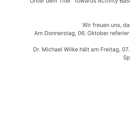
Unter dem Titel “Towards Activity Bas
Wir freuen uns, da
Am Donnerstag, 06. Oktober referi
Dr. Michael Wilke hält am Freitag, 0
Sp
Weiter I
On 4th of October 2016 starts the 32nd
theme of the conference 
We are please
On Thursday, 06th of October Ma