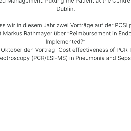
ed Management: Putting the Patient at the Centre”
Dublin.
ss wir in diesem Jahr zwei Vorträge auf der PCSI 
ert Markus Rathmayer über “Reimbursement in En
Implemented?”
7. Oktober den Vortrag “Cost effectiveness of PCR
ectroscopy (PCR/ESI-MS) in Pneumonia and Sepsi
nformationen zur Veranstaltung finden Sie unter
PC
*****************************************
 annual Patient Classification System Internationa
is “Towards Activity Based Management: Putting th
d that we were able to place two lectures on the P
rkus Rathmayer presents “Reimbursement in Endo