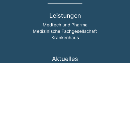
Leistungen
Navigation überspringen
Medtech und Pharma
Medizinische Fachgesellschaft
Krankenhaus
Aktuelles
Navigation überspringen
Events
News
Blog
Newsletter
inspiring-health
Navigation überspringen
Wer wir sind
Team