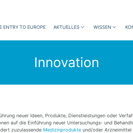
E ENTRY TO EUROPE
AKTUELLES
WISSEN
KO
enhaus
Events
Vorträge
ktionsmanagement mit
Innovation
inedaten
News
Fachartikel
iotic Stewardship (ABS)
ness Cases
Blog
Bücher
Newsletter
Videos
und
ührung neuer Ideen, Produkte, Dienstleistungen oder Verfahr
Podcasts
onen auf die Einführung neuer Untersuchungs- und Behand
i-h
ndert zuzulassende
Medizinprodukte
und/oder Arzneimittel