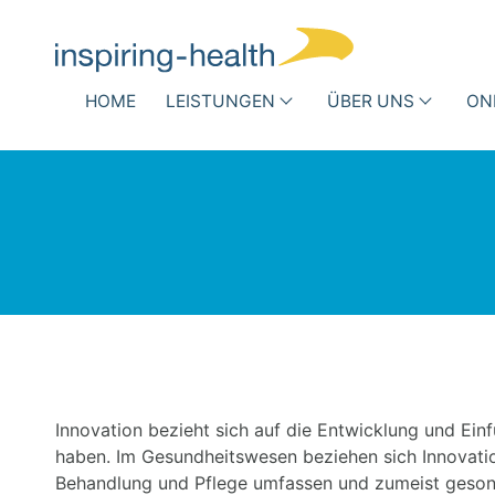
Navigation überspringen
HOME
LEISTUNGEN
ÜBER UNS
ON
Medizinische Fachgesellschaft
Krank
Wer
DRG-Optimierung
Infe
wir
Rout
Andere Vergütungsformen
sind
Antib
Busi
Team
Success
Stories
Innovation bezieht sich auf die Entwicklung und Einf
haben. Im Gesundheitswesen beziehen sich Innovati
Partner
Behandlung und Pflege umfassen und zumeist geso