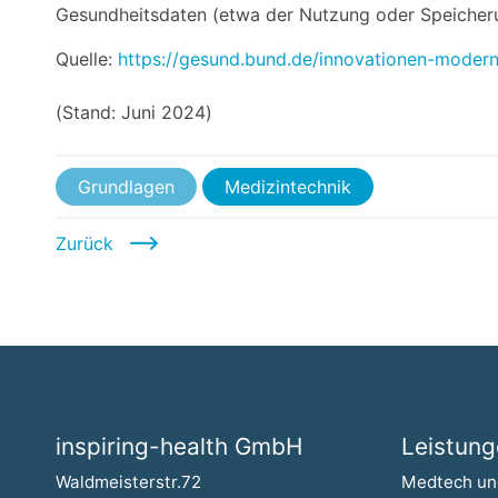
Gesundheitsdaten (etwa der Nutzung oder Speicheru
Karriere
Quelle:
https://gesund.bund.de/innovationen-moder
(Stand: Juni 2024)
Grundlagen
Medizintechnik
Zurück
inspiring-health GmbH
Leistun
Navigation 
Waldmeisterstr.72
Medtech un