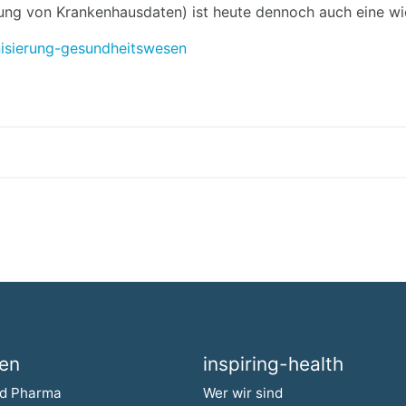
Academy
ng von Krankenhausdaten) ist heute dennoch auch eine wic
nisierung-gesundheitswesen
Glossar
gen
inspiring-health
überspringen
Navigation überspringen
d Pharma
Wer wir sind