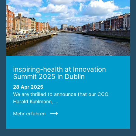
inspiring-health at Innovation
Summit 2025 in Dublin
28 Apr 2025
We are thrilled to announce that our CCO
Harald Kuhlmann, …
Mehr erfahren