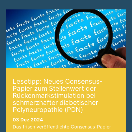
Lesetipp: Neues Consensus-
Papier zum Stellenwert der
Rückenmarkstimulation bei
schmerzhafter diabetischer
Polyneuropathie (PDN)
03 Dez 2024
Das frisch veröffentlichte Consensus-Papier