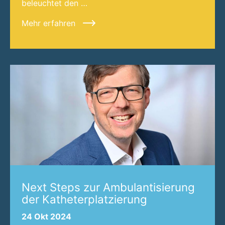
beleuchtet den …
Mehr erfahren
Next Steps zur Ambulantisierung
der Katheterplatzierung
24 Okt 2024