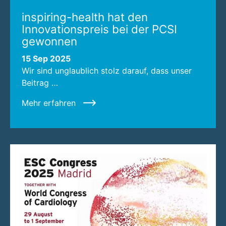
inspiring-health hat den
Innovationspreis bei der PCSI
gewonnen
15 Sep 2025
Wir sind unglaublich stolz darauf, dass unser
Beitrag …
Mehr erfahren