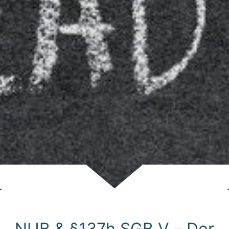
Scroll
NUB & §137h SGB V – Der