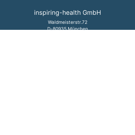
inspiring-health GmbH
Waldmeisterstr.72
D-80935 München
+49 (0)89 18 90 83 76-0
+49 (0)89 18 90 83 76-9
info@inspiring-health.de
Leistungen
Navigation überspringen
Medtech und Pharma
Medizinische Fachgesellschaft
Krankenhaus
Aktuelles
Navigation überspringen
Events